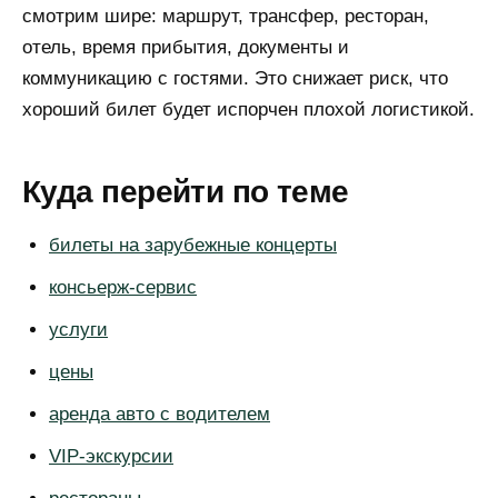
смотрим шире: маршрут, трансфер, ресторан,
отель, время прибытия, документы и
коммуникацию с гостями. Это снижает риск, что
хороший билет будет испорчен плохой логистикой.
Куда перейти по теме
билеты на зарубежные концерты
консьерж-сервис
*Instagram принадлежит Meta (организация
услуги
признана экстремистской и запрещена на
территории РФ)
цены
аренда авто с водителем
НАВИГАЦИЯ
РЕШЕНИЯ
VIP-экскурсии
Главная
Для частных клиентов
Для бизнеса
О нас
Для ассистентов