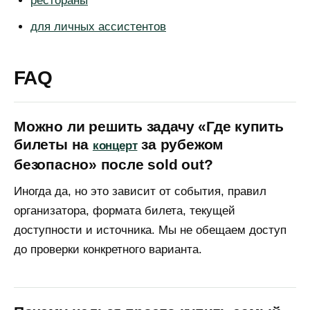
рестораны
Медиа
Для жилых комплексов
Контакты
для личных ассистентов
FAQ
Публичная оферта
Пользовательское соглашение
Можно ли решить задачу «Где купить
Политика обработки
персональных данных
билеты на
за рубежом
концерт
безопасно» после sold out?
© 2026 nastya.site
Иногда да, но это зависит от события, правил
Информация на сайте носит информационный
характер и не является публичной офертой, за
организатора, формата билета, текущей
исключением условий, прямо указанных на
странице «Публичная оферта». Обработка
доступности и источника. Мы не обещаем доступ
персональных данных осуществляется в
до проверки конкретного варианта.
соответствии с
Политикой обработки
персональных данных.