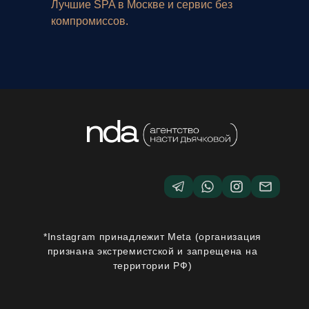
Лучшие SPA в Москве и сервис без
компромиссов.
Публичная оферта
Пользовательское соглашение
Политика обработки
персональных данных
© 2026 nastya.site
Информация на сайте носит информационный
характер и не является публичной офертой, за
исключением условий, прямо указанных на
странице «Публичная оферта». Обработка
персональных данных осуществляется в
соответствии с
Политикой обработки
персональных данных.