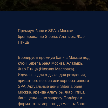
Премиум бани и SPA в Москве —
бронирование Siberia, Алатырь, Жар
Птица
*Instagram принадлежит Meta (организация
признана экстремистской и запрещена на
территории РФ)
Бронируем премиум бани в Москве под
ключ: Siberia баня Москва, Алатырь,
НАВИГАЦИЯ
РЕШЕНИЯ
Жар Птица (Нижняя Масловка).
Главная
Для частных клиентов
Идеальны для отдыха, дня рождения,
Для бизнеса
О нас
приватного вечера или корпоративного
Для ассистентов
Медиа
SPA. Актуальные цены Siberia баня
Для жилых комплексов
Контакты
Москва, аренда Алатырь, Жар Птица
баня цены — по запросу. Подберём
формат от камерного до масштабного.