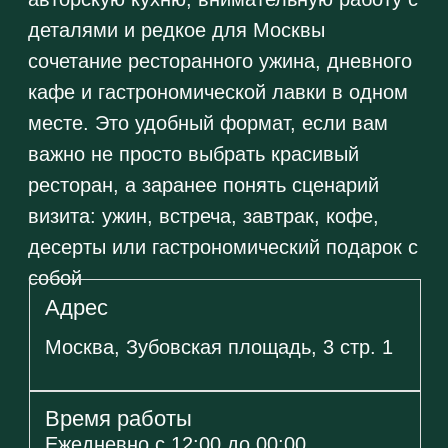
русским и европейским
прочтением
Особенности
Гастрономические вечера c Chef's
Table