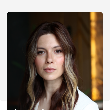
НАВИГАЦИЯ
РЕШЕНИЯ
Главная
Для частных клиентов
Для бизнеса
О нас
Для ассистентов
Медиа
Для жилых комплексов
Контакты
Публичная оферта
Пользовательское соглашение
Политика обработки
персональных данных
© 2026 nastya.site
Информация на сайте носит информационный
характер и не является публичной офертой, за
исключением условий, прямо указанных на
странице «Публичная оферта». Обработка
персональных данных осуществляется в