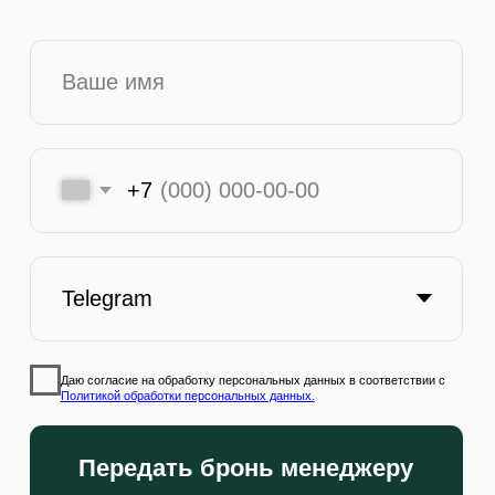
Бронирование происходит через агентство
Насти Дьячковой
Быстро уточняем наличие, депозит и
условия
Поиск мест даже, когда "мест нет"
Решаем все вопросы с управляющим
ресторана
Курируем ваш досуг и расширяем
возможности