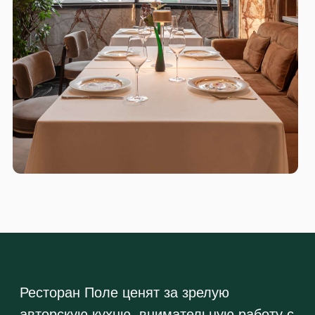
Ресторан Поле ценят за зрелую
авторскую кухню, внимательную работу с
деталями и редкое для Москвы
сочетание ресторанного ужина, дневного
кафе и гастрономической лавки в одном
месте. Это удобный формат, если вам
важно не просто выбрать красивый
ресторан, а заранее понять сценарий
визита: ужин, встреча, завтрак, кофе,
десерты или гастрономический подарок с
собой
Адрес
Москва, Зубовская площадь, 3 стр. 1
Время работы
Ежедневно с 12:00 до 00:00
Кухня
Авторская, современная, с