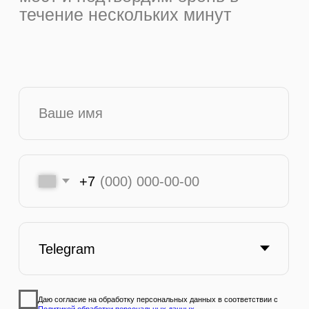
Бронирование происходит через агентство
Насти Дьячковой
Быстро уточняем наличие, депозит и
условия
Поиск мест даже, когда "мест нет"
Решаем все вопросы с управляющим
ресторана
Курируем ваш досуг и расширяем
возможности