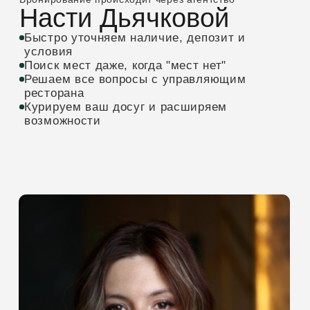
признана экстремистской и запрещена на
территории РФ)
НАВИГАЦИЯ
РЕШЕНИЯ
Главная
Для частных клиентов
Для бизнеса
О нас
Для ассистентов
Медиа
Для жилых комплексов
Контакты
Публичная оферта
Пользовательское соглашение
Политика обработки
персональных данных
© 2026 nastya.site
Информация на сайте носит информационный