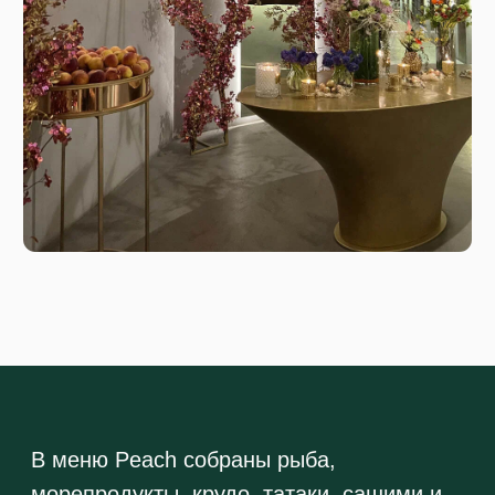
В меню Peach собраны рыба,
морепродукты, крудо, татаки, сашими и
более сложные горячие позиции, поэтому
ресторан воспринимается не как просто
модная локация, а как полноценный
гастрономический адрес. Peach подходит
для ужина, встречи и красивого выхода в
город, когда важны сильная кухня, вид,
атмосфера и общее ощущение дорогого,
аккуратно собранного пространства
Адрес
Москва, Большой Саввинский пер., 12,
стр. 10Г
Время работы
ПН-ЧТ с 12:00 до 00:00
ПТ-СБ с 12:00 до 05:00
ВС с 12:00 до 00:00