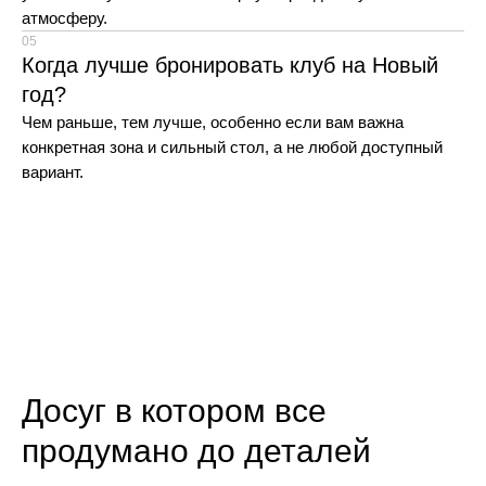
Медиа
Для жилых комплексов
атмосферу.
Контакты
05
Когда лучше бронировать клуб на Новый
год?
Чем раньше, тем лучше, особенно если вам важна
конкретная зона и сильный стол, а не любой доступный
Публичная оферта
вариант.
Пользовательское соглашение
Политика обработки
персональных данных
© 2026 nastya.site
Информация на сайте носит информационный
характер и не является публичной офертой, за
исключением условий, прямо указанных на
странице «Публичная оферта». Обработка
персональных данных осуществляется в
соответствии с
Политикой обработки
Досуг в котором все
персональных данных.
продумано до деталей