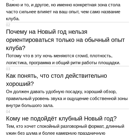
Важно и то, и другое, но именно конкретная зона стола
часто сильнее влияет на ваш опыт, чем само название
клуба.
02
Почему на Новый год нельзя
ориентироваться только на обычный опыт
клуба?
Потому что в эту ночь меняются crowd, плотность,
логистика, программа и общий ритм работы площадки.
03
Как понять, что стол действительно
хороший?
*Instagram принадлежит Meta (организация
признана экстремистской и запрещена на
Он должен давать удобную посадку, хороший обзор,
территории РФ)
правильный уровень звука и ощущение собственной зоны
внутри большого зала.
04
НАВИГАЦИЯ
РЕШЕНИЯ
Кому не подойдёт клубный Новый год?
Главная
Для частных клиентов
Тем, кто хочет спокойный разговорный формат, длинный
Для бизнеса
О нас
ужин без шума и более камерную праздничную
Для ассистентов