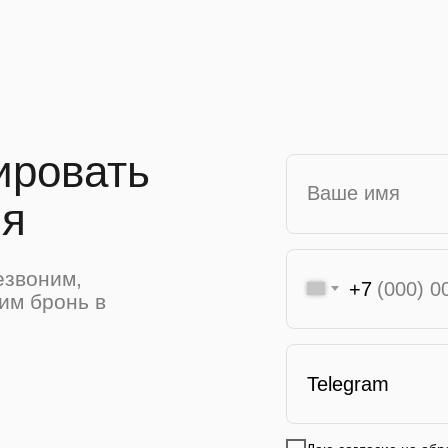
ировать
ия
езвоним,
+7
им бронь в