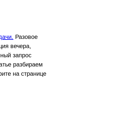
дачи.
Разовое
ция вечера,
чный запрос
татье разбираем
рите на странице