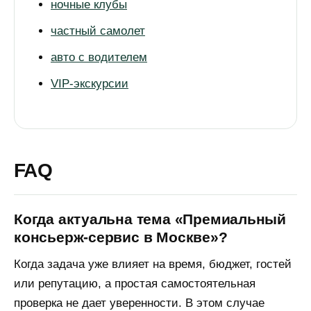
ночные клубы
НАВИГАЦИЯ
РЕШЕНИЯ
Главная
Для частных клиентов
частный самолет
Для бизнеса
О нас
Для ассистентов
Медиа
авто с водителем
Для жилых комплексов
Контакты
VIP-экскурсии
Публичная оферта
FAQ
Пользовательское соглашение
Политика обработки
персональных данных
Когда актуальна тема «Премиальный
© 2026 nastya.site
консьерж-сервис в Москве»?
Информация на сайте носит информационный
характер и не является публичной офертой, за
Когда задача уже влияет на время, бюджет, гостей
исключением условий, прямо указанных на
странице «Публичная оферта». Обработка
или репутацию, а простая самостоятельная
персональных данных осуществляется в
проверка не дает уверенности. В этом случае
соответствии с
Политикой обработки