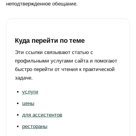
неподтвержденное обещание.
Куда перейти по теме
Эти ссылки связывают статью с
профильными услугами сайта и помогают
быстро перейти от чтения к практической
задаче.
услуги
цены
*Instagram принадлежит Meta (организация
для ассистентов
признана экстремистской и запрещена на
территории РФ)
рестораны