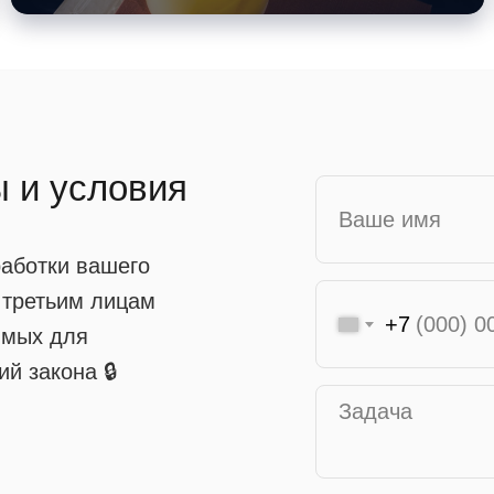
ы и условия
работки вашего
 третьим лицам
+7
имых для
й закона 🔒