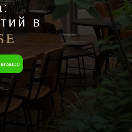
а:
тий в
SE
hatsapp