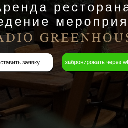
Аренда ресторан
едение мероприя
ADIO GREENHOU
забронировать через w
ставить заявку