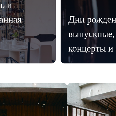
ь и
танная
Дни рожден
выпускные,
концерты и