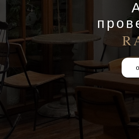
пров
R
о