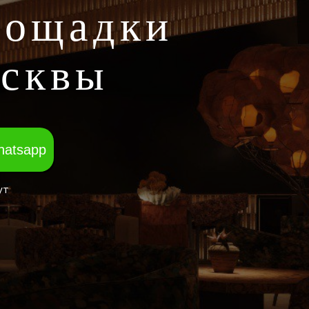
лощадки
осквы
hatsapp
ут