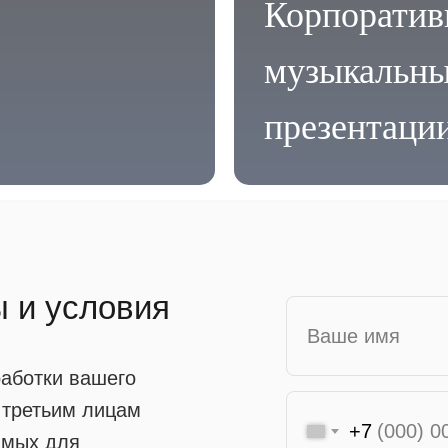
Корпоратив
музыкальны
презентации
ы и условия
работки вашего
 третьим лицам
+7
имых для