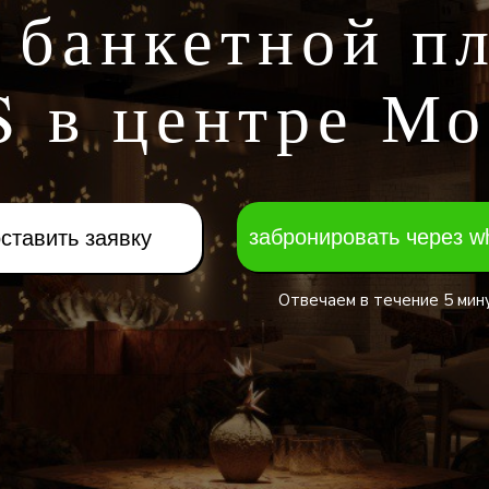
 банкетной п
S в центре М
забронировать через w
ставить заявку
Отвечаем в течение 5 мин